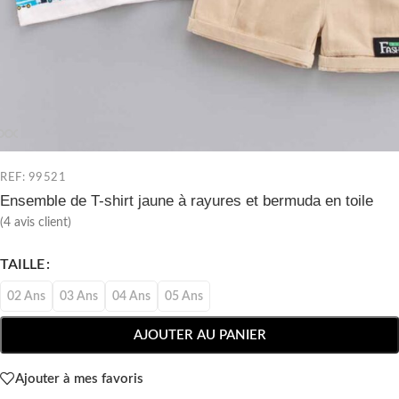
REF: 99521
Ensemble de T-shirt jaune à rayures et bermuda en toile
(
4
avis client)
TAILLE
02 Ans
03 Ans
04 Ans
05 Ans
AJOUTER AU PANIER
Ajouter à mes favoris