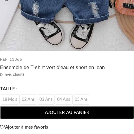
REF: 11366
Ensemble de T-shirt vert d’eau et short en jean
(
2
avis client)
TAILLE
18 Mois
02 Ans
03 Ans
04 Ans
05 Ans
AJOUTER AU PANIER
Ajouter à mes favoris