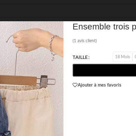
REF: 92343
Ensemble trois p
(
1
avis client)
18 Mois
TAILLE
Ajouter à mes favoris