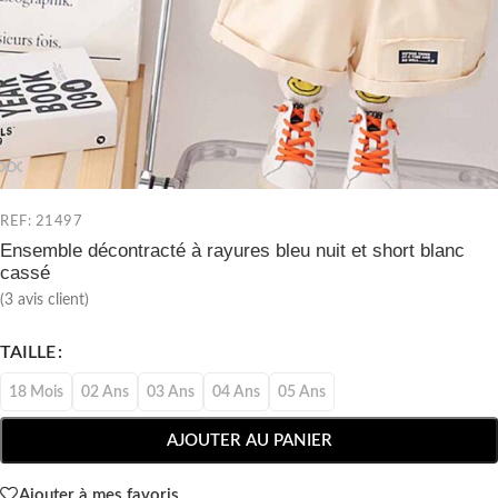
REF: 21497
Ensemble décontracté à rayures bleu nuit et short blanc
cassé
(
3
avis client)
TAILLE
18 Mois
02 Ans
03 Ans
04 Ans
05 Ans
AJOUTER AU PANIER
Ajouter à mes favoris