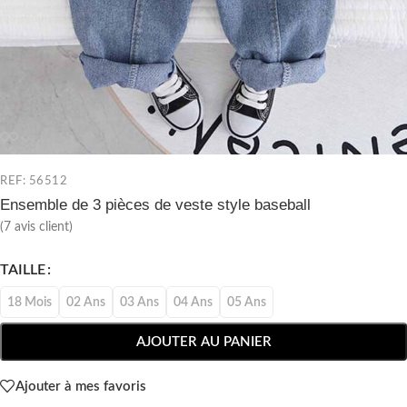
REF: 56512
Ensemble de 3 pièces de veste style baseball
(
7
avis client)
TAILLE
18 Mois
02 Ans
03 Ans
04 Ans
05 Ans
AJOUTER AU PANIER
Ajouter à mes favoris