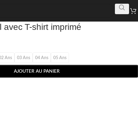
 avec T-shirt imprimé
02 Ans
03 Ans
04 Ans
05 Ans
AJOUTER AU PANIER