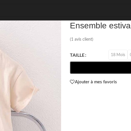
REF: 43512
Ensemble estival
(
1
avis client)
18 Mois
TAILLE
Ajouter à mes favoris