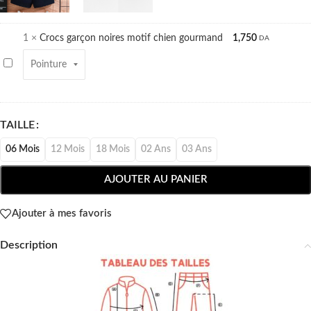
1
×
Crocs garçon noires motif chien gourmand
1,750
DA
Crocs
garçon
noires
motif
chien
TAILLE
gourmand
06 Mois
12 Mois
18 Mois
02 Ans
03 Ans
AJOUTER AU PANIER
Ajouter à mes favoris
Description