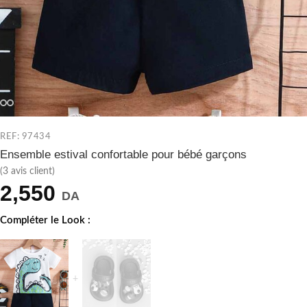
REF: 97434
Ensemble estival confortable pour bébé garçons
(
3
avis client)
2,550
DA
Compléter le Look :