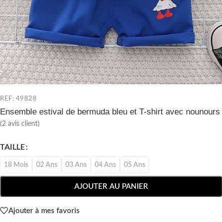
REF: 49828
Ensemble estival de bermuda bleu et T-shirt avec nounours
(
2
avis client)
TAILLE
18 Mois
02 Ans
03 Ans
04 Ans
05 Ans
AJOUTER AU PANIER
Ajouter à mes favoris