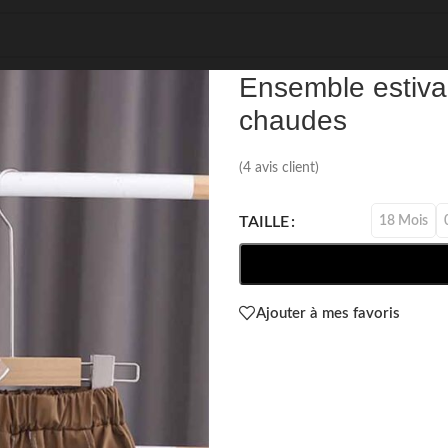
REF: 96235
Ensemble estiva
chaudes
(
4
avis client)
18 Mois
TAILLE
Ajouter à mes favoris