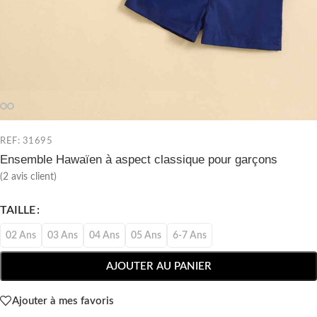
REF: 31695
Ensemble Hawaïen à aspect classique pour garçons
(
2
avis client)
TAILLE
02 Ans
03 Ans
04 Ans
05 Ans
6-7 Ans
AJOUTER AU PANIER
Ajouter à mes favoris