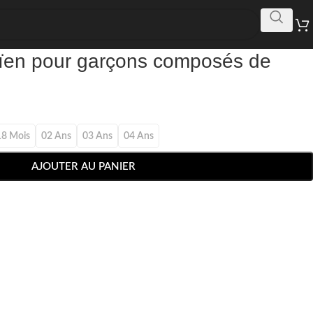
en pour garçons composés de
18 Mois
02 Ans
03 Ans
04 Ans
AJOUTER AU PANIER