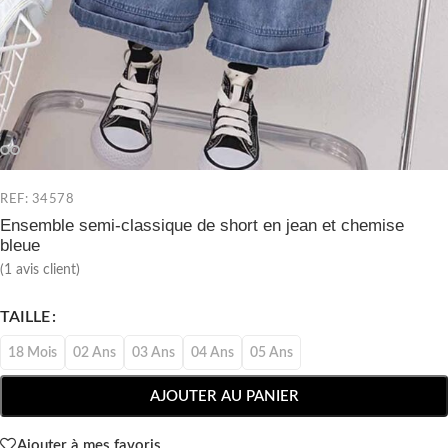
REF: 34578
Ensemble semi-classique de short en jean et chemise
bleue
(
1
avis client)
TAILLE
18 Mois
02 Ans
03 Ans
04 Ans
05 Ans
AJOUTER AU PANIER
Ajouter à mes favoris