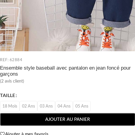
REF: 62884
Ensemble style baseball avec pantalon en jean foncé pour
garçons
(
2
avis client)
TAILLE
18 Mois
02 Ans
03 Ans
04 Ans
05 Ans
AJOUTER AU PANIER
Ajouter à mes favoris