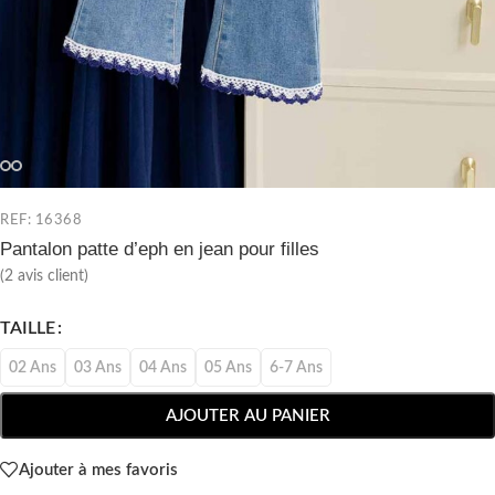
REF: 16368
Pantalon patte d’eph en jean pour filles
(
2
avis client)
TAILLE
02 Ans
03 Ans
04 Ans
05 Ans
6-7 Ans
AJOUTER AU PANIER
Ajouter à mes favoris