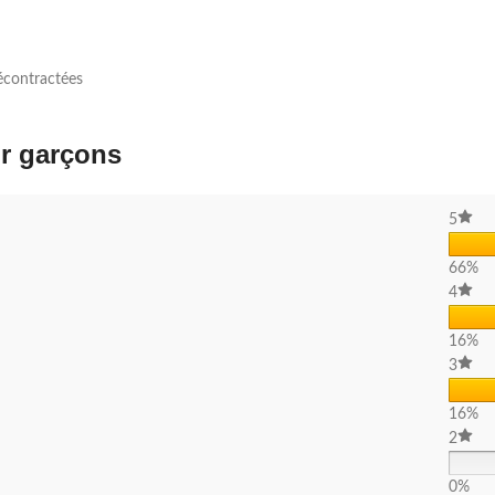
 décontractées
ur garçons
5
66%
4
16%
3
16%
2
0%