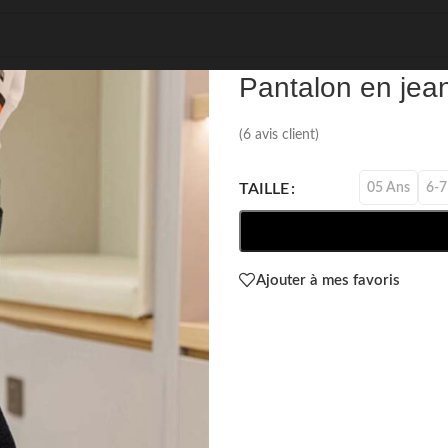
REF: 24665
Pantalon en jea
(
6
avis client)
05 Ans
6-7
TAILLE
Ajouter à mes favoris