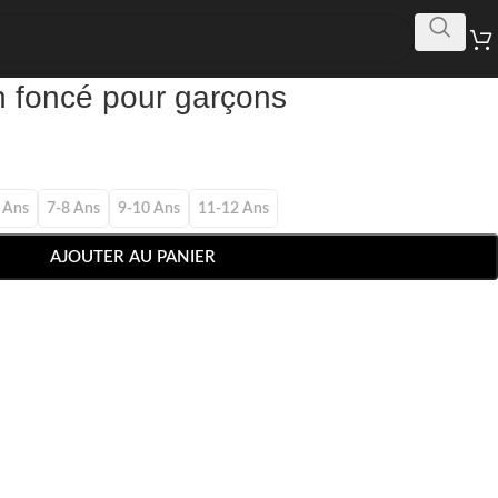
n foncé pour garçons
 Ans
7-8 Ans
9-10 Ans
11-12 Ans
AJOUTER AU PANIER