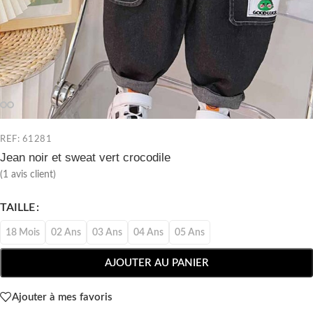
REF: 61281
Jean noir et sweat vert crocodile
(
1
avis client)
TAILLE
18 Mois
02 Ans
03 Ans
04 Ans
05 Ans
AJOUTER AU PANIER
Ajouter à mes favoris