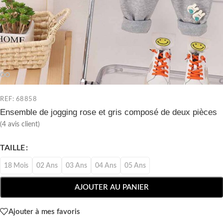
REF: 68858
Ensemble de jogging rose et gris composé de deux pièces
(
4
avis client)
TAILLE
18 Mois
02 Ans
03 Ans
04 Ans
05 Ans
AJOUTER AU PANIER
Ajouter à mes favoris