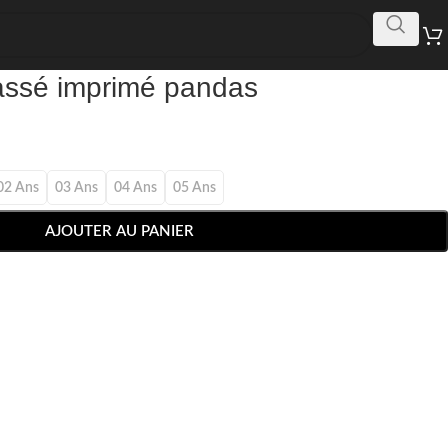
assé imprimé pandas
02 Ans
03 Ans
04 Ans
05 Ans
AJOUTER AU PANIER