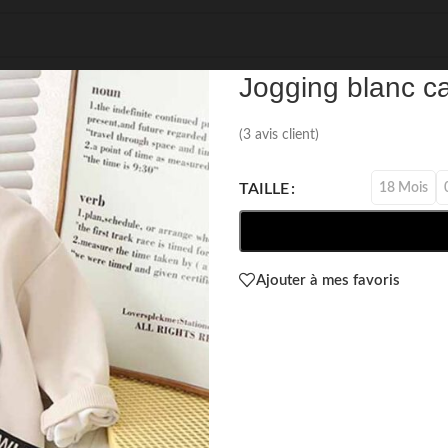
REF: 16491
Jogging blanc c
(
3
avis client)
18 Mois
TAILLE
Ajouter à mes favoris