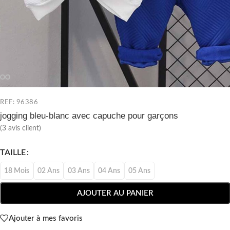
REF: 96386
jogging bleu-blanc avec capuche pour garçons
(
3
avis client)
TAILLE
18 Mois
02 Ans
03 Ans
04 Ans
05 Ans
AJOUTER AU PANIER
Ajouter à mes favoris