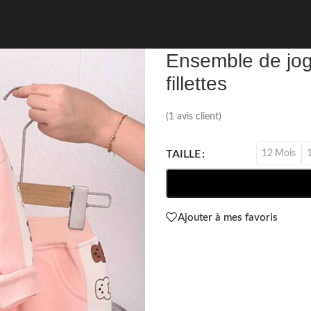
REF: 23597
Ensemble de jog
fillettes
(
1
avis client)
12 Mois
TAILLE
Ajouter à mes favoris