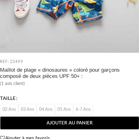
REF: 23499
Maillot de plage « dinosaures » coloré pour garçons
composé de deux pièces UPF 50+ :
(
1
avis client)
TAILLE
02 Ans
03 Ans
04 Ans
05 Ans
6-7 Ans
AJOUTER AU PANIER
Ajouter à mes favoris