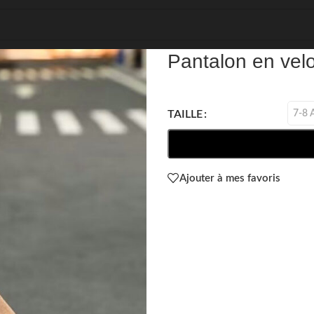
REF: 69869
Pantalon en vel
7-8 
TAILLE
Ajouter à mes favoris