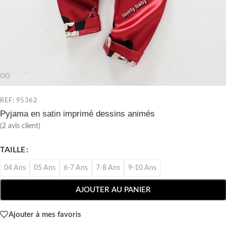
REF: 95362
Pyjama en satin imprimé dessins animés
(
2
avis client)
TAILLE
04 Ans
05 Ans
6-7 Ans
7-8 Ans
9-10 Ans
AJOUTER AU PANIER
Ajouter à mes favoris