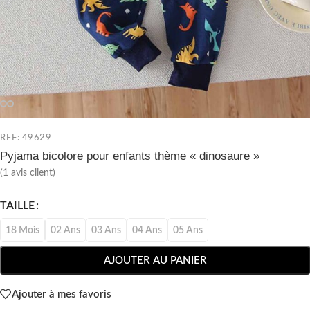
REF: 49629
Pyjama bicolore pour enfants thème « dinosaure »
(
1
avis client)
TAILLE
18 Mois
02 Ans
03 Ans
04 Ans
05 Ans
AJOUTER AU PANIER
Ajouter à mes favoris