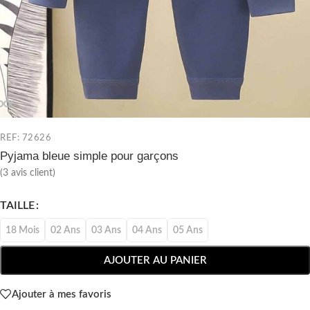
REF: 72626
Pyjama bleue simple pour garçons
(
3
avis client)
TAILLE
18 Mois
02 Ans
03 Ans
04 Ans
05 Ans
AJOUTER AU PANIER
Ajouter à mes favoris