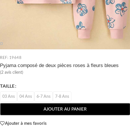
REF: 19648
Pyjama composé de deux pièces roses à fleurs bleues
(
2
avis client)
TAILLE
03 Ans
04 Ans
6-7 Ans
7-8 Ans
AJOUTER AU PANIER
Ajouter à mes favoris