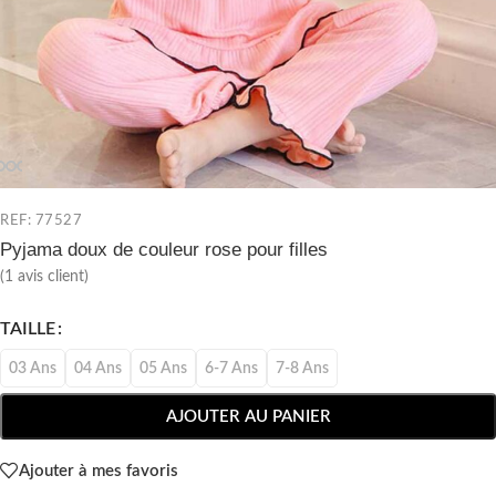
REF: 77527
Pyjama doux de couleur rose pour filles
(
1
avis client)
TAILLE
03 Ans
04 Ans
05 Ans
6-7 Ans
7-8 Ans
AJOUTER AU PANIER
Ajouter à mes favoris