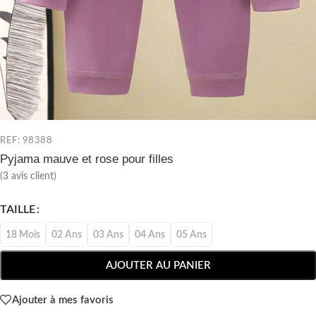
REF: 98388
Pyjama mauve et rose pour filles
(
3
avis client)
TAILLE
18 Mois
02 Ans
03 Ans
04 Ans
05 Ans
AJOUTER AU PANIER
Ajouter à mes favoris