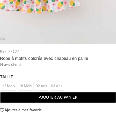
REF: 77137
Robe à motifs colorés avec chapeau en paille
(
4
avis client)
TAILLE
12 Mois
18 Mois
02 Ans
03 Ans
AJOUTER AU PANIER
Ajouter à mes favoris