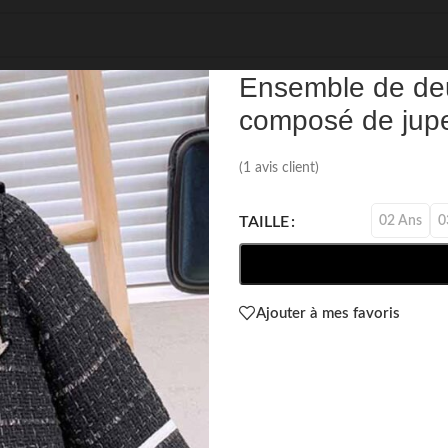
REF: 61637
Ensemble de deux
composé de jupe
(
1
avis client)
02 Ans
0
TAILLE
Ajouter à mes favoris