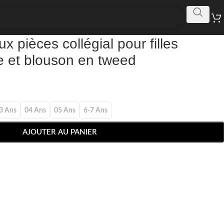
 pièces collégial pour filles
 et blouson en tweed
3 Ans
04 Ans
05 Ans
6-7 Ans
AJOUTER AU PANIER