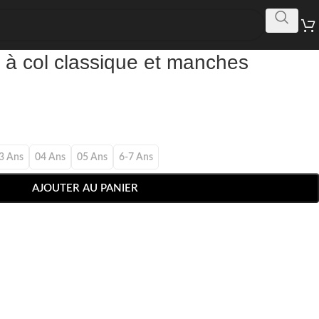
e à col classique et manches
3 Ans
04 Ans
05 Ans
6-7 Ans
AJOUTER AU PANIER