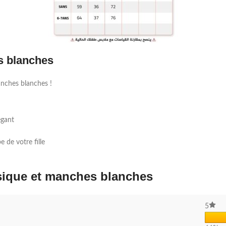
es blanches
anches blanches !
égant
 de votre fille
assique et manches blanches
5