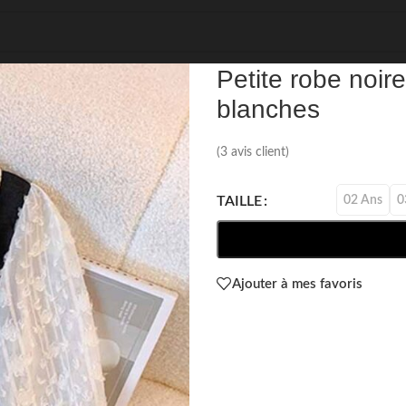
REF: 77788
Petite robe noir
blanches
(
3
avis client)
02 Ans
0
TAILLE
Ajouter à mes favoris