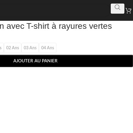
n avec T-shirt à rayures vertes
s
02 Ans
03 Ans
04 Ans
AJOUTER AU PANIER