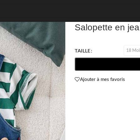
REF: 39893
Salopette en jea
18 Moi
TAILLE
Ajouter à mes favoris