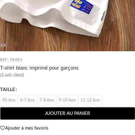
REF: 76983
T-shirt blanc imprimé pour garçons
(
3
avis client)
TAILLE
05 Ans
6-7 Ans
7-8 Ans
9-10 Ans
11-12 Ans
AJOUTER AU PANIER
Ajouter à mes favoris