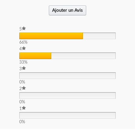
Ajouter un Avis
5
66%
4
33%
3
0%
2
0%
1
0%