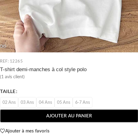
REF: 12265
T-shirt demi-manches à col style polo
(
1
avis client)
TAILLE
02 Ans
03 Ans
04 Ans
05 Ans
6-7 Ans
AJOUTER AU PANIER
Ajouter à mes favoris