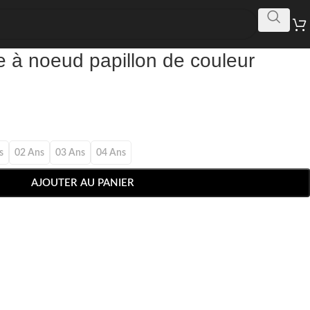
e à noeud papillon de couleur
s
02 Ans
03 Ans
04 Ans
AJOUTER AU PANIER