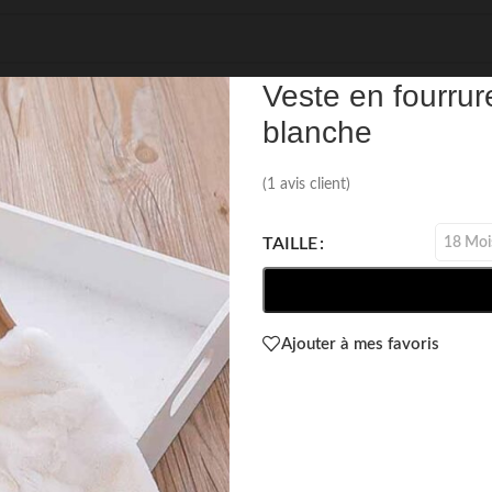
REF: 28854
Veste en fourrur
blanche
(
1
avis client)
18 Moi
TAILLE
Ajouter à mes favoris