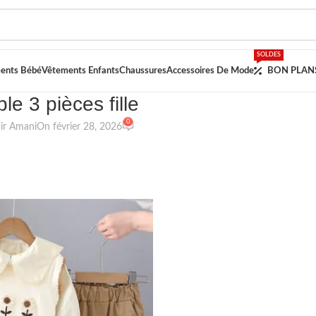
SOLDES
ents Bébé
Vêtements Enfants
Chaussures
Accessoires De Mode
BON PLAN
NON CLASSIFIÉ(E)
e 3 pièces fille
0
hir Amani
On février 28, 2026