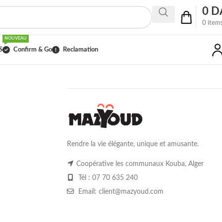
0
D
0
item
NOUVEAU
S
Confirm & Go
Reclamation
FOOTER MENU
Rendre la vie élégante, unique et amusante.
Coopérative les communaux Kouba, Alger
Tél : 07 70 635 240
moc.duoyzam@tneilc :liamE