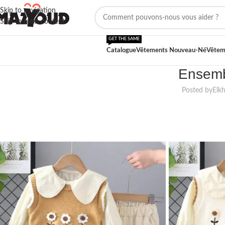
Skip to navigation
Skip to main content
GET THE SAME
Catalogue
Vêtements Nouveau-Né
Vêtem
Ensembl
Posted by
Elk