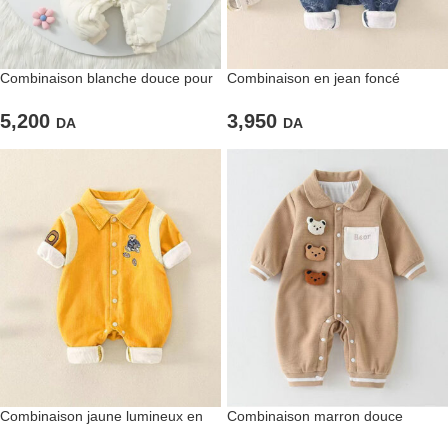
Combinaison blanche douce pour
Combinaison en jean foncé
bébé fille
imprimé avec accessoire
« sacoche »
5,200
3,950
DA
DA
Combinaison jaune lumineux en
Combinaison marron douce
velours à col classique
« Three Little Bears » pour bébés