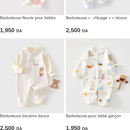
Barboteuse fleurie pour bébés
Barboteuse « »Nuage » » douce
filles
blanche et bleu pastel pour bébés
1,950
2,500
DA
DA
Barboteuse bicolore douce
Barboteuse pour bébé garçon
blanche et jaune pastel pour
thème « Dinosaure »
bébés
2,500
1,950
DA
DA