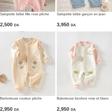
Salopette bébé fille rose pêche
Salopette bébé garçon en jean
2,500
3,950
DA
DA
Barboteuse couleur pêche
Baboteuse bicolore rose et blanc
« Lapine » pour bébé
« »Lapine » » pour bébé filles
2,950
2,950
DA
DA