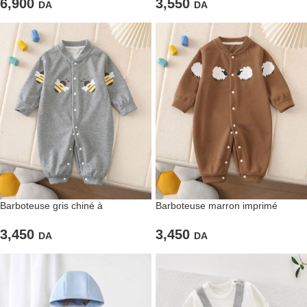
6,900
3,550
DA
DA
Barboteuse gris chiné à
Barboteuse marron imprimé
impressions « Abeilles »
« Moutons »
3,450
3,450
DA
DA