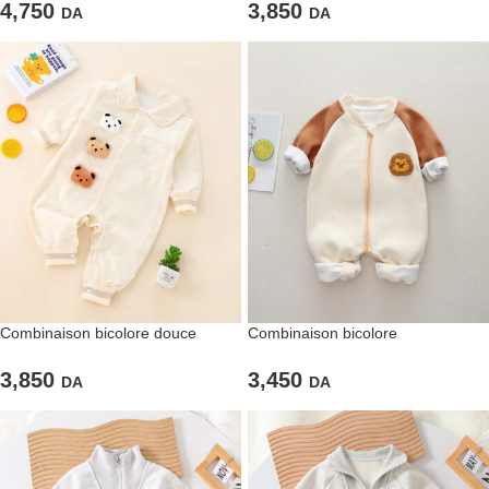
4,750
3,850
DA
DA
Combinaison bicolore douce
Combinaison bicolore
« Three little bears » pour bébés
« Lionceau » pour bébés
3,850
3,450
DA
DA