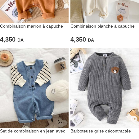
Combinaison marron à capuche
Combinaison blanche à capuche
pour bébés
pour bébés
4,350
4,350
DA
DA
Set de combinaison en jean avec
Barboteuse grise décontractée
pull à rayures
pour bébés