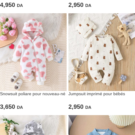
4,950
2,950
DA
DA
Snowsuit poliare pour nouveau-né
Jumpsuit imprimé pour bébés
à capuche
avec bonnet à oreilles
3,650
2,950
DA
DA