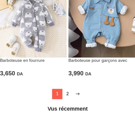
Barboteuse en fourrure
Barboteuse pour garçons avec
rembourrée imprimée Doudous
des détails mignons
3,650
3,990
DA
DA
1
2
→
Vus récemment