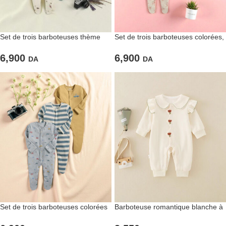
Set de trois barboteuses thème
Set de trois barboteuses colorées,
« espace »
thème pour fillettes
6,900
6,900
DA
DA
Set de trois barboteuses colorées
Barboteuse romantique blanche à
thème « Véhicules »
col Claudine