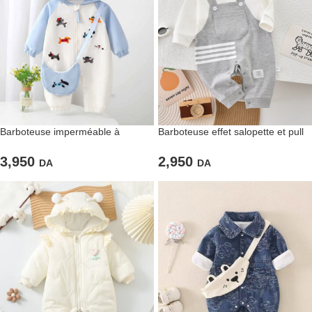
Barboteuse imperméable à
Barboteuse effet salopette et pull
capuche imprimée « petits chiots
en blanc et gris chiné
colorés »
3,950
2,950
DA
DA