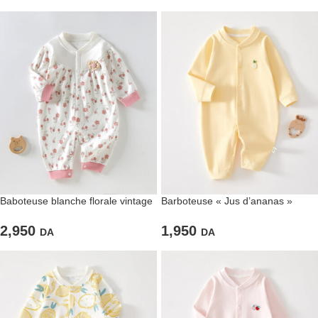
Baboteuse blanche florale vintage
Barboteuse « Jus d’ananas »
pour bébé filles
jaune pastel en coton
2,950
1,950
DA
DA