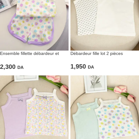
Ensemble fillette débardeur et
Débardeur fille lot 2 pièces
short fleuri
1,950
2,300
DA
DA