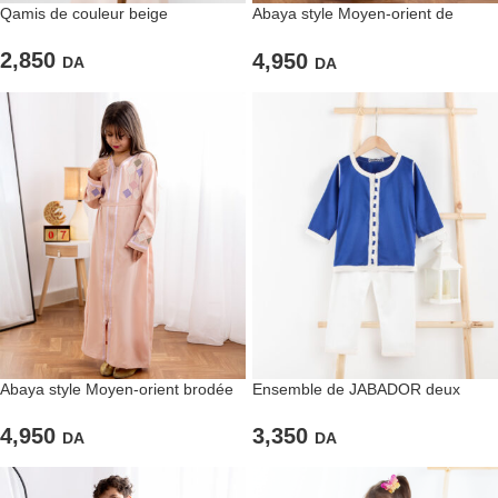
Qamis de couleur beige
Abaya style Moyen-orient de
couleur lila à femeture éclaire
2,850
4,950
DA
DA
Abaya style Moyen-orient brodée
Ensemble de JABADOR deux
pour filles de couleur rose clair
pièces pour garçons bleu roi et
blanc
4,950
3,350
DA
DA