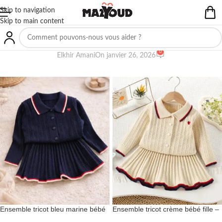
Skip to navigation
Skip to main content
NON CLASSIFIÉ(E)
0
Elkhir Amani
On janvier 26, 2026
Ensemble tricot bleu marine bébé
Ensemble tricot crème bébé fille –
fille – Style classique et durable
Douceur et confort