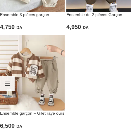
Ensemble 3 pièces garçon
Ensemble de 2 pièces Garçon –
caramel style naturel
Veste & Pantalon en Velours
Côtelé
4,750
4,950
DA
DA
Ensemble garçon – Gilet rayé ours
marron & pantalon beige
6,500
DA