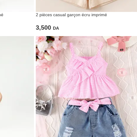
mé
2 pièces casual garçon écru imprimé
3,500
DA