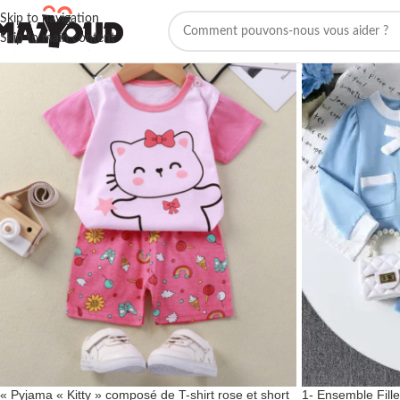
Skip to navigation
Skip to main content
« Pyjama « Kitty » composé de T-shirt rose et short
1- Ensemble Fill