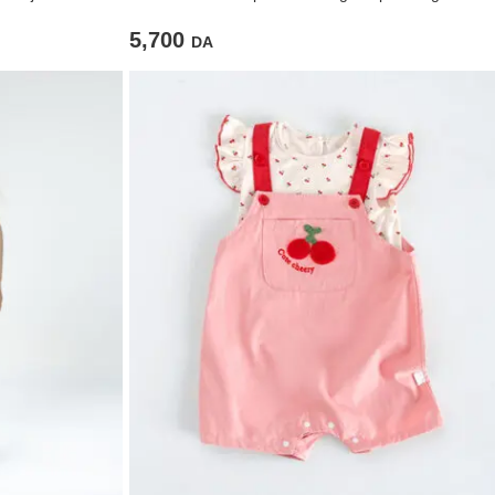
laine
5,700
DA