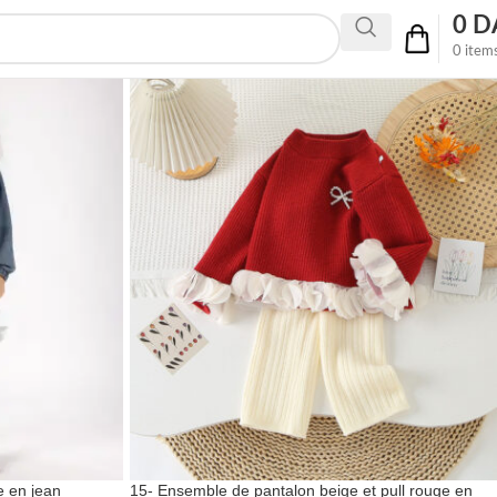
0
D
0
item
e en jean
15- Ensemble de pantalon beige et pull rouge en