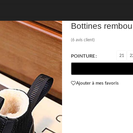
REF: 81427
Bottines rembour
(
6
avis client)
21
2
POINTURE
Ajouter à mes favoris