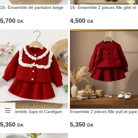
15- Ensemble de pantalon beige
16- Ensemble 2 pieces fille gilet et
et pull rouge en laine
jupe rouge chic
5,700
4,500
DA
DA
46- Ensemble Jupe et Cardigan
Ensemble 2 pièces fille pull et jupe
Rouge
rouge
5,350
5,350
DA
DA