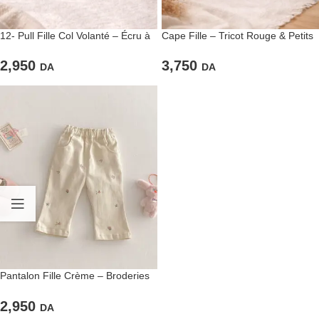
12- Pull Fille Col Volanté – Écru à
Cape Fille – Tricot Rouge & Petits
Détail Bordeaux
Nœuds
2,950
3,750
DA
DA
Pantalon Fille Crème – Broderies
Florales
2,950
DA