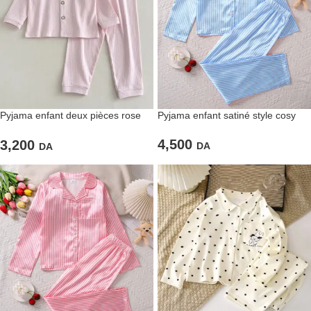
Pyjama enfant deux pièces rose
Pyjama enfant satiné style cosy
uni
4,500
3,200
DA
DA