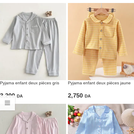
Pyjama enfant deux pièces gris
Pyjama enfant deux pièces jaune
clair uni
à carreaux
3,200
2,750
DA
DA