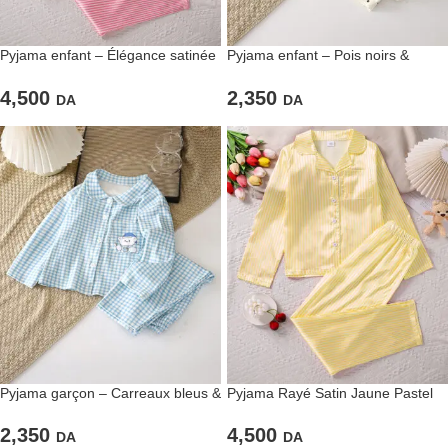
Pyjama enfant – Élégance satinée
Pyjama enfant – Pois noirs &
rose et confort de rêve
douceur crème
4,500
2,350
DA
DA
Pyjama garçon – Carreaux bleus &
Pyjama Rayé Satin Jaune Pastel
ourson
4,500
2,350
DA
DA